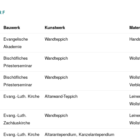
RF
Bauwerk
Kunstwerk
Mater
Evangelische
Wandteppich
Hands
Akademie
Bischöfliches
Wandteppich
Wolls
Priesterseminar
Bischöfliches
Wandteppich
Wolls
Priesterseminar
Verbl
Evang.-Luth. Kirche
Altarwand-Teppich
Leine
Wolls
Evang.-Luth.
Wandteppich
Leine
Zachäuskirche
Wolls
Evang.-Luth. Kirche
Altarantependium, Kanzelantependium