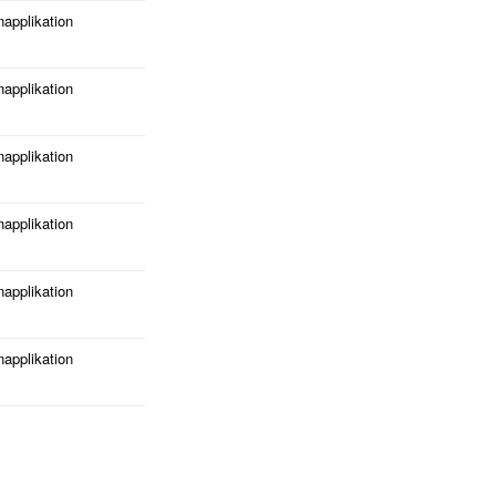
napplikation
napplikation
napplikation
napplikation
napplikation
napplikation