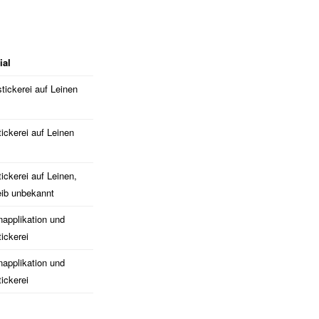
ial
tickerei auf Leinen
tickerei auf Leinen
tickerei auf Leinen,
eib unbekannt
napplikation und
tickerei
napplikation und
tickerei