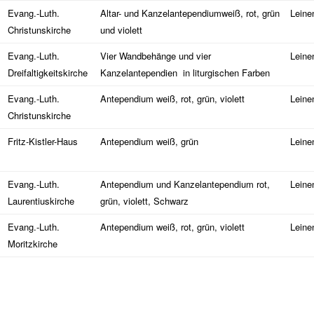
Evang.-Luth.
Altar- und Kanzelantependiumweiß, rot, grün
Leine
Christunskirche
und violett
Evang.-Luth.
Vier Wandbehänge und vier
Leine
Dreifaltigkeitskirche
Kanzelantependien
in liturgischen Farben
Evang.-Luth.
Antependium weiß, rot, grün, violett
Leine
Christunskirche
Fritz-Kistler-Haus
Antependium weiß, grün
Leine
Evang.-Luth.
Antependium und Kanzelantependium rot,
Leine
Laurentiuskirche
grün, violett, Schwarz
Evang.-Luth.
Antependium weiß, rot, grün, violett
Leine
Moritzkirche